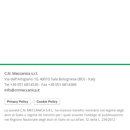
C.N. Meccanica s.r.l.
Via dell'Artigiano 10, 40010 Sala Bolognese (BO) - Italy
Tel +39 051 6814530 - Fax +39 051 6814389
info@cnmeccanica.it
-
La società C.N. MECCANICA S.R.L. ha ricevuto benefici rientranti nel regime degli
aiuti di Stato o regime de minimis per i quali sussiste l’obbligo di pubblicazione
nel Registro Nazionale degli aiuti di Stato di cui all’art. 52 della L. 234/2012